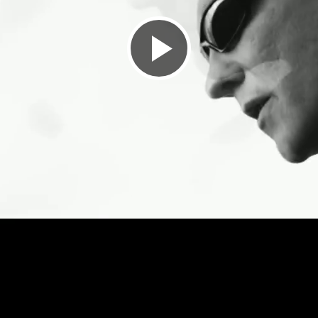
Lire
la
vidéo