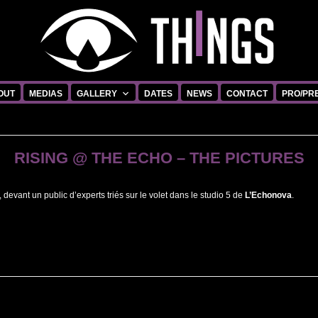
OUT
MEDIAS
GALLERY
DATES
NEWS
CONTACT
PRO/PR
RISING @ THE ECHO – THE PICTURES
 devant un public d’experts triés sur le volet dans le studio 5 de
L’Echonova
.