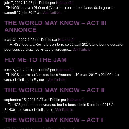
juin 7, 2017 12:36 pm
Publié par
Nathanaël
THINGS jouera à Ploërmel (Morbihan) en haut de la rue de la gare le
samedi 17 juin 2017 à...
Voir l'article
THE WORLD MAY KNOW – ACT III
ANNONCÉ
mars 31, 2017 6:52 pm
Publié par
Nathanaël
THINGS jouera à Rochefort-en-terre ce 21 avril 2017. Une bonne occasion
pour vous de visiter ce village pittoresque...
Voir l'article
FLY ME TO THE JAM
mars 5, 2017 2:01 pm
Publié par
Nathanaël
THINGS jouera au Jam session à Vannes le 10 mars 2017 à 21H00. Le
concert s’intitulera Fly me...
Voir l'article
THE WORLD MAY KNOW – ACT II
septembre 15, 2016 9:37 am
Publié par
Nathanaël
THINGS jouera de nouveau au bar La boussole le 5 octobre 2016 à
21H30. Le concert s’intitulera...
Voir l'article
THE WORLD MAY KNOW – ACT I