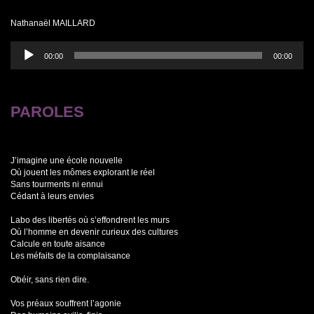
Nathanaël MAILLARD
Lecteur
00:00
00:00
audio
PAROLES
J’imagine une école nouvelle
Où jouent les mômes explorant le réel
Sans tourments ni ennui
Cédant à leurs envies
Labo des libertés où s’effondrent les murs
Où l’homme en devenir curieux des cultures
Calcule en toute aisance
Les méfaits de la complaisance
Obéir, sans rien dire.
Vos préaux souffrent l’agonie