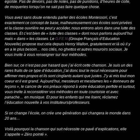
égoïste. Pas de devoirs, pas de notes, pas de punitions, d’heures de colle,
de moqueries lorsqu’on ne sait pas faire quelque chose.
Vous avez sans doute entendu parler des écoles Montessori, c’est
exactement ce concept de base, malheureusement ces écoles sont privées
et la classe ouvrière ne peut y accéder, nous entrons alors dans une lutte des
classes. Et c’est bien de « lutte des classes » dont nous parlons aujourd’hui
mais « dans » les classes.
Le
G.F.E.N
(Groupe Français d’Education
Nouvelle) propose tout cela depuis Henry Wallon, gratuitement et là où il y
en a le plus besoin… nos cités, no ghettos et autres mouroirs sociaux. Je
vous invite à vous renseigner sur leur méthodes.
Bien sur, ce n’est pas par hasard que j’ai écrit cette chanson. Je suis un des
rares fruits de ce type d’éducation, j’ai donc tout le recul nécessaire pour
affirmer mes propos et ils sont cinglants autant que justes. J’y ai mis tout mon
coeur et il est grand.
Aujourd’hui, messieurs et mesdames les « donneurs de
leçons », le cancre de vos préaux répond à votre éducation perfide et surtout,
vous invite à reconsidérer vos méthodes en toute courtoisie et avec
panache… en musique. Et pour les enfants qui me lisent, réclamez
l’éducation nouvelle à vos instituteurs/professeurs.
Si on change l’école, on crée une génération qui changera le monde dans
20 ans…
Voilà pourquoi la chanson qui suit nécessite ce pavé d’explications, elle
s’appelle « Zéro pointé ».