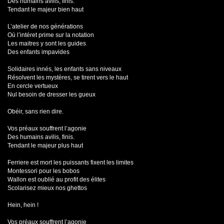
Des humains avilis, finis.
Tendant le majeur bien haut
L’atelier de nos générations
Où l’intéret prime sur la notation
Les maitres y sont les guides
Des enfants impavides
Solidaires innés, les enfants sans niveaux
Résolvent les mystères, se tirent vers le haut
En cercle vertueux
Nul besoin de dresser les gueux
Obéir, sans rien dire.
Vos préaux souffrent l’agonie
Des humains avilis, finis.
Tendant le majeur plus haut
Ferriere est mort les puissants fixent les limites
Montessori pour les bobos
Wallon est oublié au profit des élites
Scolarisez mieux nos ghettos
Hein, hein !
Vos préaux souffrent l’agonie