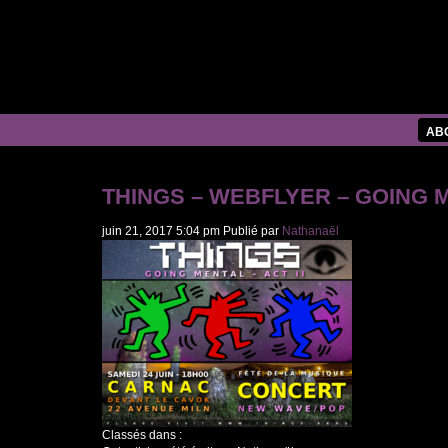
AB
THINGS – WEBFLYER – GOING 
juin 21, 2017 5:04 pm
Publié par
Nathanaël
Classés dans :