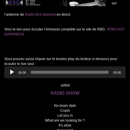
sur
l’antenne de
Radio Bro Gwened
en direct.
Voici le lien pour écouter l’émission complète sur le site de RBG :
PODCAST
DARKNESS
Vous pouvez aussi cliquer sur le bouton play du lecteur ci-dessous pour
écouter le live seul :
Lecteur
00:00
00:00
audio
setlist
RADIO SHOW
No-brain style
Crash
Let you in
What are we looking for ?
It’s alive