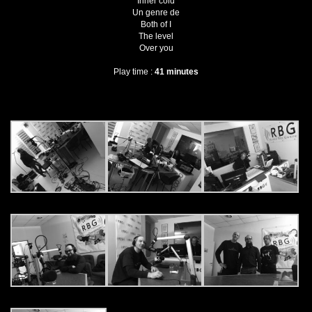
Inner cold
Un genre de
Both of I
The level
Over you
Play time :
41 minutes