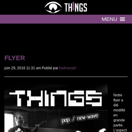
MENU
FLYER
juin 29, 2016 11:31 am
Publié par
Nathanaël
Notre
flyer a
été
modifié
en
grande
partie.
L’aspect