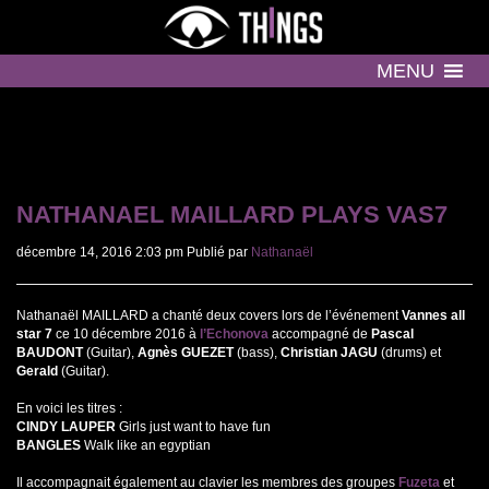
MENU
NATHANAEL MAILLARD PLAYS VAS7
décembre 14, 2016 2:03 pm
Publié par
Nathanaël
Nathanaël MAILLARD a chanté deux covers lors de l’événement
Vannes all
star 7
ce 10 décembre 2016 à
l’Echonova
accompagné de
Pascal
BAUDONT
(Guitar),
Agnès GUEZET
(bass),
Christian JAGU
(drums) et
Gerald
(Guitar).
En voici les titres :
CINDY LAUPER
Girls just want to have fun
BANGLES
Walk like an egyptian
Il accompagnait également au clavier les membres des groupes
Fuzeta
et