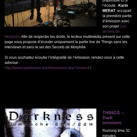
disponible ici à
l’écoute.
Karin
MERAT
occupait
la première partie
d’émission avec
son projet
Les
secrets de
Morphée
. Afin de respecter les droits, le lecteur multimédia présent sur cette
page vous propose d’écouter uniquement la partie live de Things sans les
interviews et sans le set des Secrets de Morphée.
Si vous souhaitez écouter l’intégralité de l’émission, rendez-vous à cette
adresse :
http://www.radiobreizh.bzh/fr/emission.php?emid=43
THINGS –
Dark
sessions
Running time 32
minutes.