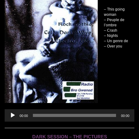
– This going
woman
– Peuple de
l’ombre
– Crash
– Nights
– Un genre de
– Over you
Lecteur
audio
00:00
00:00
DARK SESSION – THE PICTURES