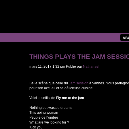
AB
THINGS PLAYS THE JAM SESSI
mars 11, 2017 1:32 pm
Publié par
Nathanaël
Belle scène que celle du
Jam session
à Vannes. Nous partagion
pour son accueil et sa délicieuse cuisine.
Voici le setlist de
Fly me to the jam
:
Nothing but wasted dreams
This going woman
Peuple de l’ombre
What are we looking for ?
Kick you