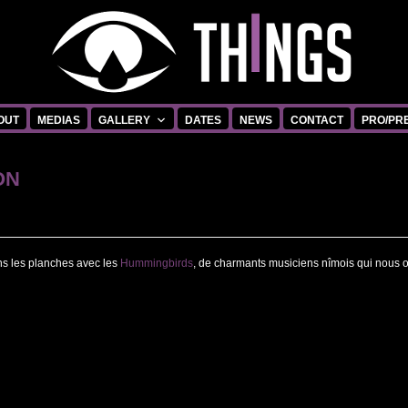
OUT
MEDIAS
GALLERY
DATES
NEWS
CONTACT
PRO/PR
ON
s les planches avec les
Hummingbirds
, de charmants musiciens nîmois qui nous o